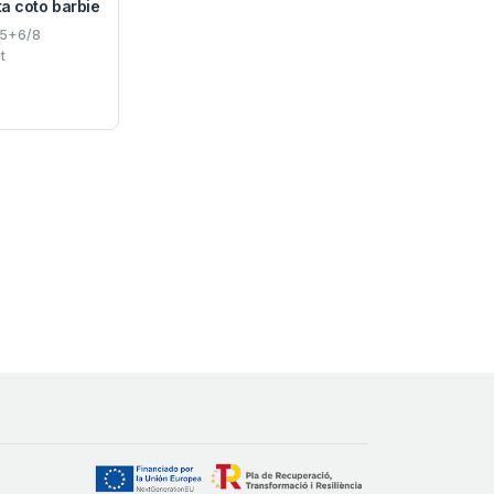
a coto barbie
/5+6/8
t