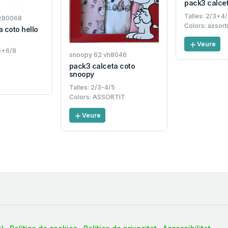
pack3 calcet
Talles: 2/3+4
 ez80068
Colors: assorti
 coto hello
Veure
/5+6/8
snoopy 62 vh8046
t
pack3 calceta coto
snoopy
Talles: 2/3-4/5
Colors: ASSORTIT
Veure