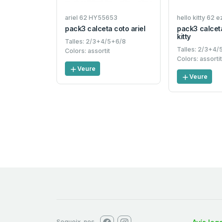
ariel 62 HY55653
hello kitty 62
pack3 calceta coto ariel
pack3 calceta
kitty
Talles: 2/3+4/5+6/8
Talles: 2/3+4
Colors: assortit
Colors: assorti
Veure
Veure
Segueix-nos